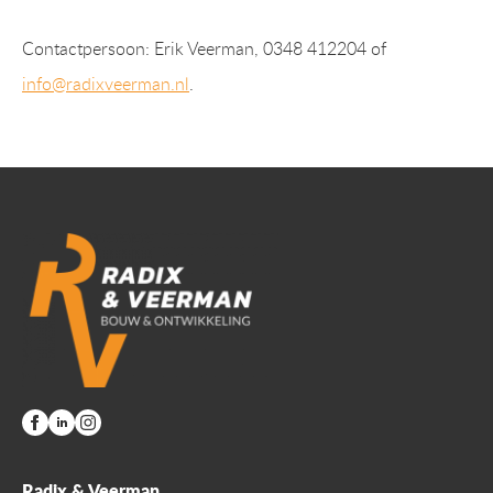
Contactpersoon: Erik Veerman, 0348 412204 of
info@radixveerman.nl
.
Radix & Veerman