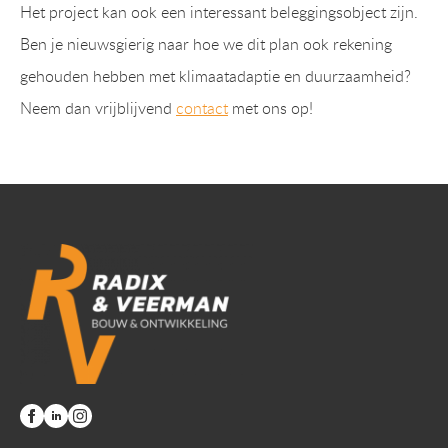
Het project kan ook een interessant beleggingsobject zijn.
Ben je nieuwsgierig naar hoe we dit plan ook rekening
gehouden hebben met klimaatadaptie en duurzaamheid?
Neem dan vrijblijvend
contact
met ons op!